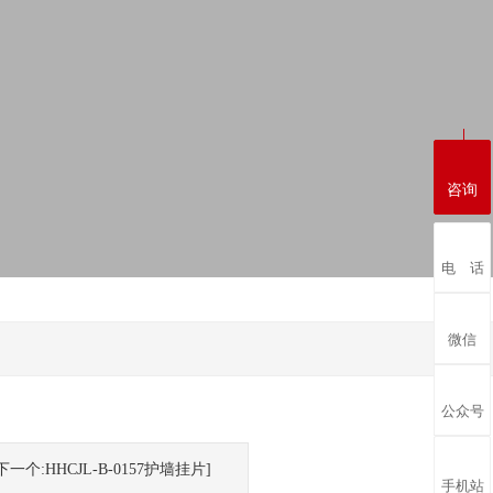
咨询
电 话
微信
公众号
下一个:HHCJL-B-0157护墙挂片]
手机站