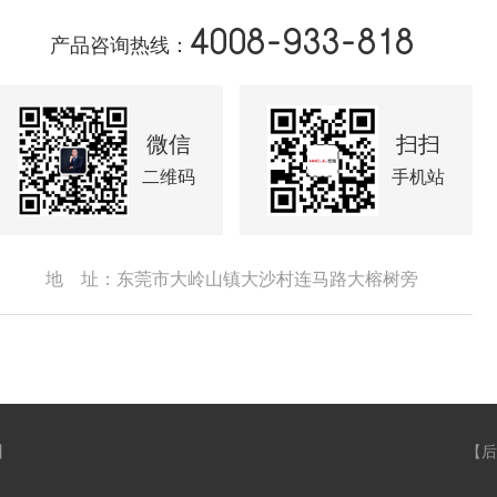
4008-933-818
产品咨询热线：
微信
扫扫
二维码
手机站
地 址：东莞市大岭山镇大沙村连马路大榕树旁
】
【
后