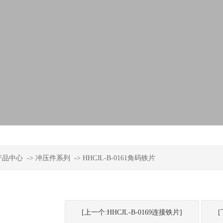
产品中心
->
冲压件系列
->
HHCJL-B-0161角码铁片
[上一个:HHCJL-B-0169连接铁片]
[