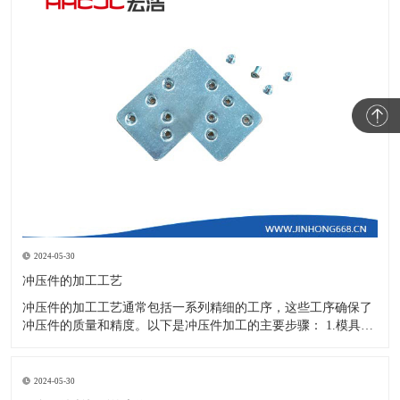
2024-05-30
冲压件的加工工艺
冲压件的加工工艺通常包括一系列精细的工序，这些工序确保了
冲压件的质量和精度。以下是冲压件加工的主要步骤： 1.模具设
计：根据冲压件的具体形状、尺寸和材料特性来设计模具，这是
整个加工过程的关键环节，直接决定了冲压件的质量和精度。 2.
开料与落料：在图纸上标注尺寸后，根据图纸要求选择合适的板
2024-05-30
材。然