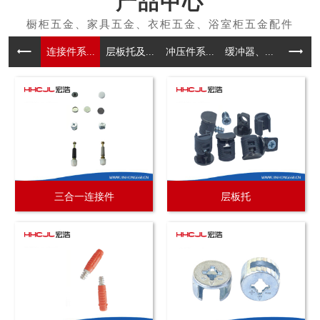
产品中心
连接件系...
层板托及...
冲压件系...
缓冲器、...
拉手系
三合一连接件
层板托