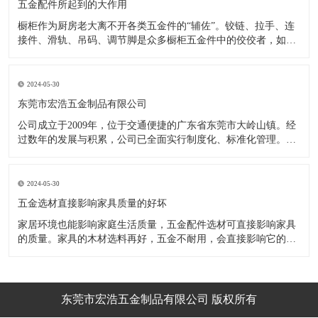
五金配件所起到的大作用
橱柜作为厨房老大离不开各类五金件的“辅佐”。铰链、拉手、连
接件、滑轨、吊码、调节脚是众多橱柜五金件中的佼佼者，如果
没有铰链，橱柜和门板就不能亲密接触；如果没有拉手，橱柜就
像丑陋的“缺牙齿”；如果没有连接件，橱柜就会散架；如果没有
调节脚，橱柜就像得了“软骨症”，站都站不直……五花八门的橱
2024-05-30
柜五金件好
东莞市宏浩五金制品有限公司
公司成立于2009年，位于交通便捷的广东省东莞市大岭山镇。经
过数年的发展与积累，公司已全面实行制度化、标准化管理。从
设计开发、引进创新、生产制造到包装运输等环节全过程实施标
准化作业，并引进国内外先进的生产设备和技术，在实践中不断
的改造创新，设计制造了一系列更加新颖、美观、更具时代潮流
2024-05-30
的新
五金选材直接影响家具质量的好坏
家居环境也能影响家庭生活质量，五金配件选材可直接影响家具
的质量。家具的木材选料再好，五金不耐用，会直接影响它的使
用效果和寿命。 常见的家具五金有：滑轨、连接件、吊码、拉
手、铰链、合页等。用到的原材料有铁料、不锈钢、ABS、锌合
金、铝合金等。不同五金的加工工艺不同：钳工、表面涂覆处
理、焊接、机械加
东莞市宏浩五金制品有限公司 版权所有