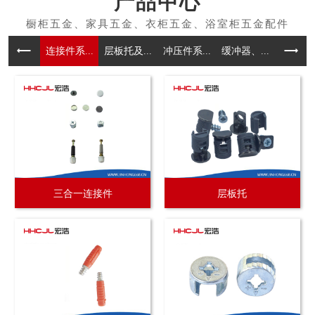
产品中心
连接件系...
层板托及...
冲压件系...
缓冲器、...
拉手系
三合一连接件
层板托