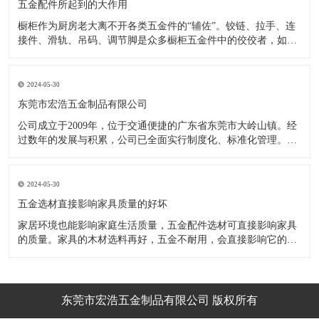
五金配件所起到的大作用
橱柜作为厨房老大离不开各类五金件的“辅佐”。铰链、拉手、连
接件、滑轨、吊码、调节脚是众多橱柜五金件中的佼佼者，如果
没有铰链，橱柜和门板就不能亲密接触；如果没有拉手，橱柜就
像丑陋的“缺牙齿”；如果没有连接件，橱柜就会散架；如果没有
调节脚，橱柜就像得了“软骨症”，站都站不直……五花八门的橱
2024-05-30
柜五金件好
东莞市宏浩五金制品有限公司
公司成立于2009年，位于交通便捷的广东省东莞市大岭山镇。经
过数年的发展与积累，公司已全面实行制度化、标准化管理。从
设计开发、引进创新、生产制造到包装运输等环节全过程实施标
准化作业，并引进国内外先进的生产设备和技术，在实践中不断
的改造创新，设计制造了一系列更加新颖、美观、更具时代潮流
2024-05-30
的新
五金选材直接影响家具质量的好坏
家居环境也能影响家庭生活质量，五金配件选材可直接影响家具
的质量。家具的木材选料再好，五金不耐用，会直接影响它的使
用效果和寿命。 常见的家具五金有：滑轨、连接件、吊码、拉
手、铰链、合页等。用到的原材料有铁料、不锈钢、ABS、锌合
金、铝合金等。不同五金的加工工艺不同：钳工、表面涂覆处
理、焊接、机械加
东莞市宏浩五金制品有限公司 版权所有