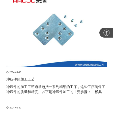
2024-05-30
冲压件的加工工艺
冲压件的加工工艺通常包括一系列精细的工序，这些工序确保了
冲压件的质量和精度。以下是冲压件加工的主要步骤： 1.模具设
计：根据冲压件的具体形状、尺寸和材料特性来设计模具，这是
整个加工过程的关键环节，直接决定了冲压件的质量和精度。 2.
开料与落料：在图纸上标注尺寸后，根据图纸要求选择合适的板
2024-05-30
材。然