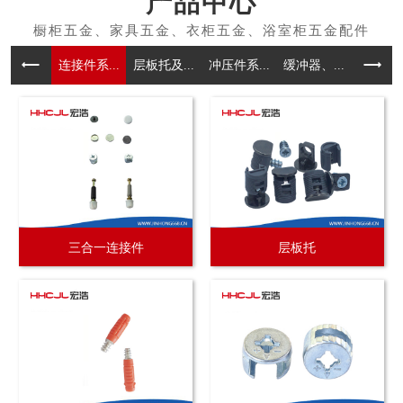
产品中心
连接件系...
层板托及...
冲压件系...
缓冲器、...
拉手系
三合一连接件
层板托