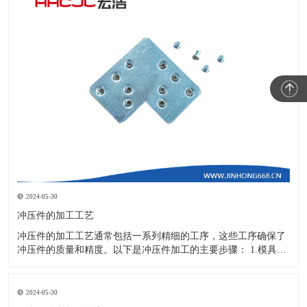
2024-05-30
冲压件的加工工艺
冲压件的加工工艺通常包括一系列精细的工序，这些工序确保了
冲压件的质量和精度。以下是冲压件加工的主要步骤： 1.模具设
计：根据冲压件的具体形状、尺寸和材料特性来设计模具，这是
整个加工过程的关键环节，直接决定了冲压件的质量和精度。 2.
开料与落料：在图纸上标注尺寸后，根据图纸要求选择合适的板
2024-05-30
材。然