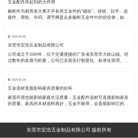
五金配件所起到的大作用
橱柜作为厨房老大离不开各类五金件的“辅佐”。铰链、拉手、连
接件、滑轨、吊码、调节脚是众多橱柜五金件中的佼佼者，如果
没有铰链，橱柜和门板就不能亲密接触；如果没有拉手，橱柜就
像丑陋的“缺牙齿”；如果没有连接件，橱柜就会散架；如果没有
调节脚，橱柜就像得了“软骨症”，站都站不直……五花八门的橱
2024-05-30
柜五金件好
东莞市宏浩五金制品有限公司
公司成立于2009年，位于交通便捷的广东省东莞市大岭山镇。经
过数年的发展与积累，公司已全面实行制度化、标准化管理。从
设计开发、引进创新、生产制造到包装运输等环节全过程实施标
准化作业，并引进国内外先进的生产设备和技术，在实践中不断
的改造创新，设计制造了一系列更加新颖、美观、更具时代潮流
2024-05-30
的新
五金选材直接影响家具质量的好坏
家居环境也能影响家庭生活质量，五金配件选材可直接影响家具
的质量。家具的木材选料再好，五金不耐用，会直接影响它的使
用效果和寿命。 常见的家具五金有：滑轨、连接件、吊码、拉
手、铰链、合页等。用到的原材料有铁料、不锈钢、ABS、锌合
金、铝合金等。不同五金的加工工艺不同：钳工、表面涂覆处
理、焊接、机械加
东莞市宏浩五金制品有限公司 版权所有