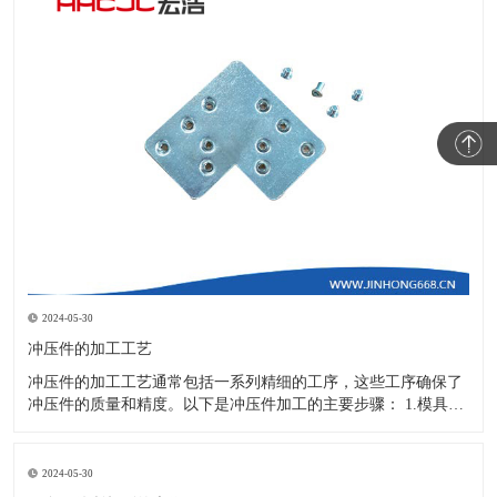
2024-05-30
冲压件的加工工艺
冲压件的加工工艺通常包括一系列精细的工序，这些工序确保了
冲压件的质量和精度。以下是冲压件加工的主要步骤： 1.模具设
计：根据冲压件的具体形状、尺寸和材料特性来设计模具，这是
整个加工过程的关键环节，直接决定了冲压件的质量和精度。 2.
开料与落料：在图纸上标注尺寸后，根据图纸要求选择合适的板
2024-05-30
材。然