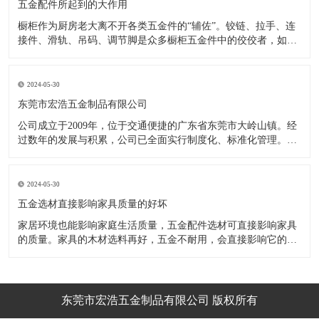
五金配件所起到的大作用
橱柜作为厨房老大离不开各类五金件的“辅佐”。铰链、拉手、连
接件、滑轨、吊码、调节脚是众多橱柜五金件中的佼佼者，如果
没有铰链，橱柜和门板就不能亲密接触；如果没有拉手，橱柜就
像丑陋的“缺牙齿”；如果没有连接件，橱柜就会散架；如果没有
调节脚，橱柜就像得了“软骨症”，站都站不直……五花八门的橱
2024-05-30
柜五金件好
东莞市宏浩五金制品有限公司
公司成立于2009年，位于交通便捷的广东省东莞市大岭山镇。经
过数年的发展与积累，公司已全面实行制度化、标准化管理。从
设计开发、引进创新、生产制造到包装运输等环节全过程实施标
准化作业，并引进国内外先进的生产设备和技术，在实践中不断
的改造创新，设计制造了一系列更加新颖、美观、更具时代潮流
2024-05-30
的新
五金选材直接影响家具质量的好坏
家居环境也能影响家庭生活质量，五金配件选材可直接影响家具
的质量。家具的木材选料再好，五金不耐用，会直接影响它的使
用效果和寿命。 常见的家具五金有：滑轨、连接件、吊码、拉
手、铰链、合页等。用到的原材料有铁料、不锈钢、ABS、锌合
金、铝合金等。不同五金的加工工艺不同：钳工、表面涂覆处
理、焊接、机械加
东莞市宏浩五金制品有限公司 版权所有