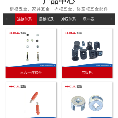
产品中心
连接件系...
层板托及...
冲压件系...
缓冲器、...
拉手系
三合一连接件
层板托