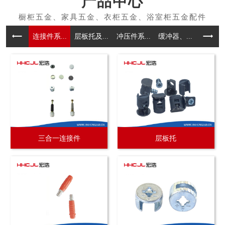
产品中心
连接件系...
层板托及...
冲压件系...
缓冲器、...
拉手系
三合一连接件
层板托