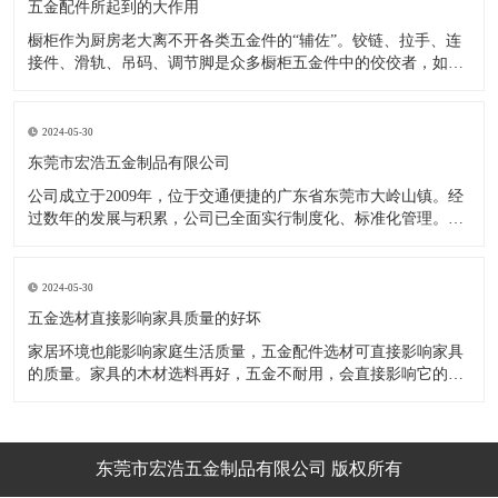
五金配件所起到的大作用
橱柜作为厨房老大离不开各类五金件的“辅佐”。铰链、拉手、连
接件、滑轨、吊码、调节脚是众多橱柜五金件中的佼佼者，如果
没有铰链，橱柜和门板就不能亲密接触；如果没有拉手，橱柜就
像丑陋的“缺牙齿”；如果没有连接件，橱柜就会散架；如果没有
调节脚，橱柜就像得了“软骨症”，站都站不直……五花八门的橱
2024-05-30
柜五金件好
东莞市宏浩五金制品有限公司
公司成立于2009年，位于交通便捷的广东省东莞市大岭山镇。经
过数年的发展与积累，公司已全面实行制度化、标准化管理。从
设计开发、引进创新、生产制造到包装运输等环节全过程实施标
准化作业，并引进国内外先进的生产设备和技术，在实践中不断
的改造创新，设计制造了一系列更加新颖、美观、更具时代潮流
2024-05-30
的新
五金选材直接影响家具质量的好坏
家居环境也能影响家庭生活质量，五金配件选材可直接影响家具
的质量。家具的木材选料再好，五金不耐用，会直接影响它的使
用效果和寿命。 常见的家具五金有：滑轨、连接件、吊码、拉
手、铰链、合页等。用到的原材料有铁料、不锈钢、ABS、锌合
金、铝合金等。不同五金的加工工艺不同：钳工、表面涂覆处
理、焊接、机械加
东莞市宏浩五金制品有限公司 版权所有