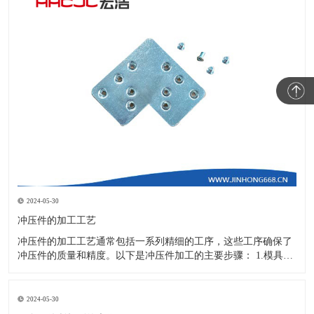
2024-05-30
冲压件的加工工艺
冲压件的加工工艺通常包括一系列精细的工序，这些工序确保了
冲压件的质量和精度。以下是冲压件加工的主要步骤： 1.模具设
计：根据冲压件的具体形状、尺寸和材料特性来设计模具，这是
整个加工过程的关键环节，直接决定了冲压件的质量和精度。 2.
开料与落料：在图纸上标注尺寸后，根据图纸要求选择合适的板
2024-05-30
材。然