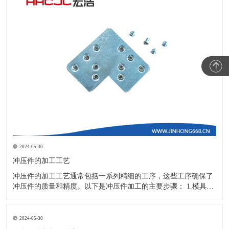
2024-05-30
冲压件的加工工艺
冲压件的加工工艺通常包括一系列精细的工序，这些工序确保了
冲压件的质量和精度。以下是冲压件加工的主要步骤： 1.模具设
计：根据冲压件的具体形状、尺寸和材料特性来设计模具，这是
整个加工过程的关键环节，直接决定了冲压件的质量和精度。 2.
开料与落料：在图纸上标注尺寸后，根据图纸要求选择合适的板
2024-05-30
材。然