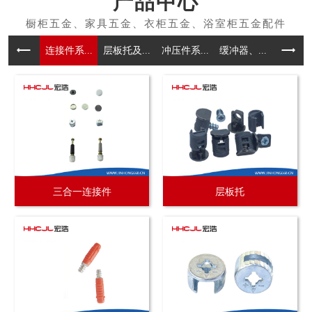
产品中心
连接件系...
层板托及...
冲压件系...
缓冲器、...
拉手系
三合一连接件
层板托