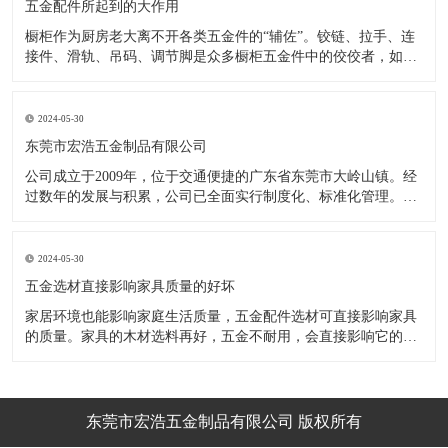
五金配件所起到的大作用
橱柜作为厨房老大离不开各类五金件的“辅佐”。铰链、拉手、连
接件、滑轨、吊码、调节脚是众多橱柜五金件中的佼佼者，如果
没有铰链，橱柜和门板就不能亲密接触；如果没有拉手，橱柜就
像丑陋的“缺牙齿”；如果没有连接件，橱柜就会散架；如果没有
调节脚，橱柜就像得了“软骨症”，站都站不直……五花八门的橱
2024-05-30
柜五金件好
东莞市宏浩五金制品有限公司
公司成立于2009年，位于交通便捷的广东省东莞市大岭山镇。经
过数年的发展与积累，公司已全面实行制度化、标准化管理。从
设计开发、引进创新、生产制造到包装运输等环节全过程实施标
准化作业，并引进国内外先进的生产设备和技术，在实践中不断
的改造创新，设计制造了一系列更加新颖、美观、更具时代潮流
2024-05-30
的新
五金选材直接影响家具质量的好坏
家居环境也能影响家庭生活质量，五金配件选材可直接影响家具
的质量。家具的木材选料再好，五金不耐用，会直接影响它的使
用效果和寿命。 常见的家具五金有：滑轨、连接件、吊码、拉
手、铰链、合页等。用到的原材料有铁料、不锈钢、ABS、锌合
金、铝合金等。不同五金的加工工艺不同：钳工、表面涂覆处
理、焊接、机械加
东莞市宏浩五金制品有限公司 版权所有