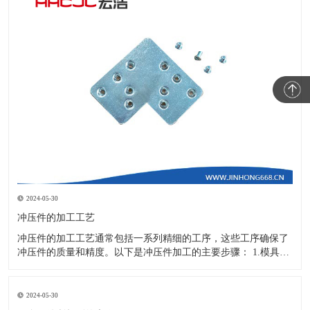
2024-05-30
冲压件的加工工艺
冲压件的加工工艺通常包括一系列精细的工序，这些工序确保了
冲压件的质量和精度。以下是冲压件加工的主要步骤： 1.模具设
计：根据冲压件的具体形状、尺寸和材料特性来设计模具，这是
整个加工过程的关键环节，直接决定了冲压件的质量和精度。 2.
开料与落料：在图纸上标注尺寸后，根据图纸要求选择合适的板
2024-05-30
材。然