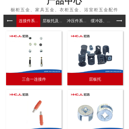
产品中心
连接件系...
层板托及...
冲压件系...
缓冲器、...
拉手系
三合一连接件
层板托