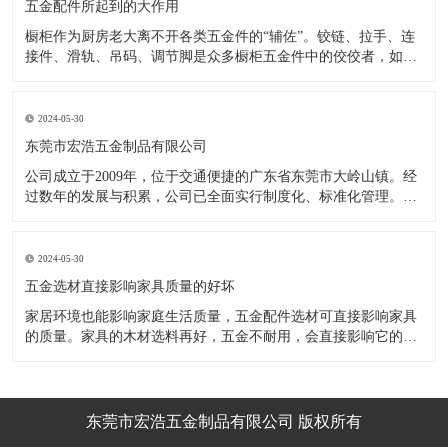
五金配件所起到的大作用
橱柜作为厨房老大离不开各类五金件的“辅佐”。铰链、拉手、连
接件、滑轨、吊码、调节脚是众多橱柜五金件中的佼佼者，如果
没有铰链，橱柜和门板就不能亲密接触；如果没有拉手，橱柜就
像丑陋的“缺牙齿”；如果没有连接件，橱柜就会散架；如果没有
调节脚，橱柜就像得了“软骨症”，站都站不直……五花八门的橱
2024-05-30
柜五金件好
东莞市宏浩五金制品有限公司
公司成立于2009年，位于交通便捷的广东省东莞市大岭山镇。经
过数年的发展与积累，公司已全面实行制度化、标准化管理。从
设计开发、引进创新、生产制造到包装运输等环节全过程实施标
准化作业，并引进国内外先进的生产设备和技术，在实践中不断
的改造创新，设计制造了一系列更加新颖、美观、更具时代潮流
2024-05-30
的新
五金选材直接影响家具质量的好坏
家居环境也能影响家庭生活质量，五金配件选材可直接影响家具
的质量。家具的木材选料再好，五金不耐用，会直接影响它的使
用效果和寿命。 常见的家具五金有：滑轨、连接件、吊码、拉
手、铰链、合页等。用到的原材料有铁料、不锈钢、ABS、锌合
金、铝合金等。不同五金的加工工艺不同：钳工、表面涂覆处
理、焊接、机械加
东莞市宏浩五金制品有限公司 版权所有