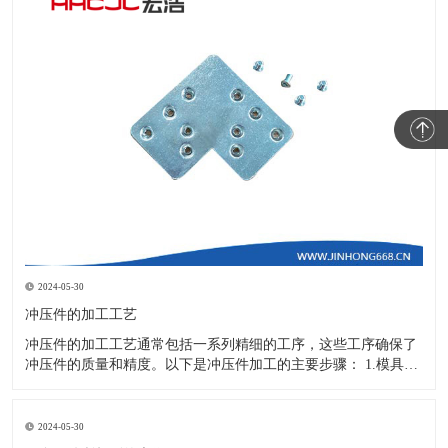
2024-05-30
冲压件的加工工艺
冲压件的加工工艺通常包括一系列精细的工序，这些工序确保了
冲压件的质量和精度。以下是冲压件加工的主要步骤： 1.模具设
计：根据冲压件的具体形状、尺寸和材料特性来设计模具，这是
整个加工过程的关键环节，直接决定了冲压件的质量和精度。 2.
开料与落料：在图纸上标注尺寸后，根据图纸要求选择合适的板
2024-05-30
材。然