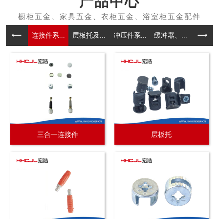
产品中心
连接件系...
层板托及...
冲压件系...
缓冲器、...
拉手系
三合一连接件
层板托