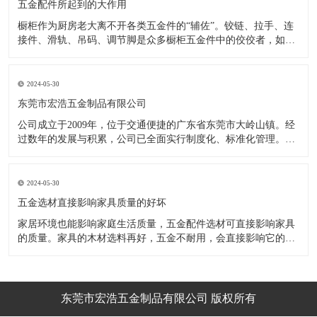
五金配件所起到的大作用
橱柜作为厨房老大离不开各类五金件的“辅佐”。铰链、拉手、连
接件、滑轨、吊码、调节脚是众多橱柜五金件中的佼佼者，如果
没有铰链，橱柜和门板就不能亲密接触；如果没有拉手，橱柜就
像丑陋的“缺牙齿”；如果没有连接件，橱柜就会散架；如果没有
调节脚，橱柜就像得了“软骨症”，站都站不直……五花八门的橱
2024-05-30
柜五金件好
东莞市宏浩五金制品有限公司
公司成立于2009年，位于交通便捷的广东省东莞市大岭山镇。经
过数年的发展与积累，公司已全面实行制度化、标准化管理。从
设计开发、引进创新、生产制造到包装运输等环节全过程实施标
准化作业，并引进国内外先进的生产设备和技术，在实践中不断
的改造创新，设计制造了一系列更加新颖、美观、更具时代潮流
2024-05-30
的新
五金选材直接影响家具质量的好坏
家居环境也能影响家庭生活质量，五金配件选材可直接影响家具
的质量。家具的木材选料再好，五金不耐用，会直接影响它的使
用效果和寿命。 常见的家具五金有：滑轨、连接件、吊码、拉
手、铰链、合页等。用到的原材料有铁料、不锈钢、ABS、锌合
金、铝合金等。不同五金的加工工艺不同：钳工、表面涂覆处
理、焊接、机械加
东莞市宏浩五金制品有限公司 版权所有