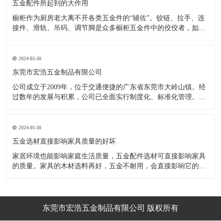
五金配件所起到的大作用
橱柜作为厨房老大离不开各类五金件的“辅佐”。铰链、拉手、连
接件、滑轨、吊码、调节脚是众多橱柜五金件中的佼佼者，如果
没有铰链，橱柜和门板就不能亲密接触；如果没有拉手，橱柜就
像丑陋的“缺牙齿”；如果没有连接件，橱柜就会散架；如果没有
调节脚，橱柜就像得了“软骨症”，站都站不直……五花八门的橱
2024-05-30
柜五金件好
东莞市宏浩五金制品有限公司
公司成立于2009年，位于交通便捷的广东省东莞市大岭山镇。经
过数年的发展与积累，公司已全面实行制度化、标准化管理。从
设计开发、引进创新、生产制造到包装运输等环节全过程实施标
准化作业，并引进国内外先进的生产设备和技术，在实践中不断
的改造创新，设计制造了一系列更加新颖、美观、更具时代潮流
2024-05-30
的新
五金选材直接影响家具质量的好坏
家居环境也能影响家庭生活质量，五金配件选材可直接影响家具
的质量。家具的木材选料再好，五金不耐用，会直接影响它的使
用效果和寿命。 常见的家具五金有：滑轨、连接件、吊码、拉
手、铰链、合页等。用到的原材料有铁料、不锈钢、ABS、锌合
金、铝合金等。不同五金的加工工艺不同：钳工、表面涂覆处
理、焊接、机械加
东莞市宏浩五金制品有限公司 版权所有