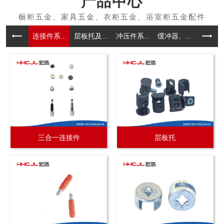
产品中心
连接件系...
层板托及...
冲压件系...
缓冲器、...
拉手系
三合一连接件
层板托