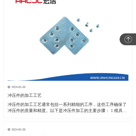
2024-05-30
冲压件的加工工艺
冲压件的加工工艺通常包括一系列精细的工序，这些工序确保了
冲压件的质量和精度。以下是冲压件加工的主要步骤： 1.模具设
计：根据冲压件的具体形状、尺寸和材料特性来设计模具，这是
整个加工过程的关键环节，直接决定了冲压件的质量和精度。 2.
开料与落料：在图纸上标注尺寸后，根据图纸要求选择合适的板
2024-05-30
材。然