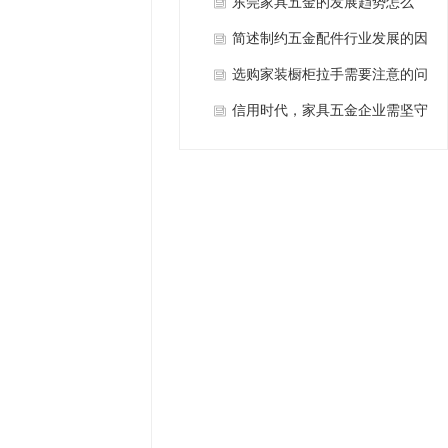
东莞家具五金的发展趋势怎么
样？
简述制约五金配件行业发展的因
素
选购家装橱柜拉手需要注意的问
题
信用时代，家具五金企业需坚守
诚信