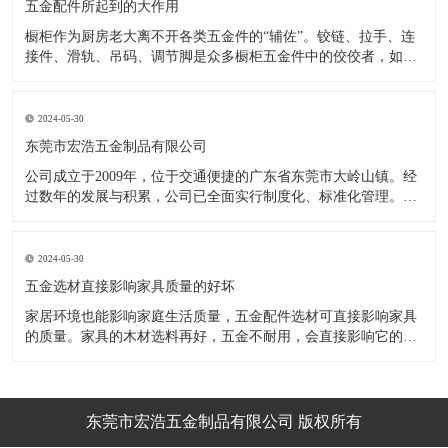
五金配件所起到的大作用
橱柜作为厨房老大离不开各类五金件的“辅佐”。铰链、拉手、连
接件、滑轨、吊码、调节脚是众多橱柜五金件中的佼佼者，如果
没有铰链，橱柜和门板就不能亲密接触；如果没有拉手，橱柜就
像丑陋的“缺牙齿”；如果没有连接件，橱柜就会散架；如果没有
调节脚，橱柜就像得了“软骨症”，站都站不直……五花八门的橱
2024-05-30
柜五金件好
东莞市宏浩五金制品有限公司
公司成立于2009年，位于交通便捷的广东省东莞市大岭山镇。经
过数年的发展与积累，公司已全面实行制度化、标准化管理。从
设计开发、引进创新、生产制造到包装运输等环节全过程实施标
准化作业，并引进国内外先进的生产设备和技术，在实践中不断
的改造创新，设计制造了一系列更加新颖、美观、更具时代潮流
2024-05-30
的新
五金选材直接影响家具质量的好坏
家居环境也能影响家庭生活质量，五金配件选材可直接影响家具
的质量。家具的木材选料再好，五金不耐用，会直接影响它的使
用效果和寿命。 常见的家具五金有：滑轨、连接件、吊码、拉
手、铰链、合页等。用到的原材料有铁料、不锈钢、ABS、锌合
金、铝合金等。不同五金的加工工艺不同：钳工、表面涂覆处
理、焊接、机械加
东莞市宏浩五金制品有限公司 版权所有