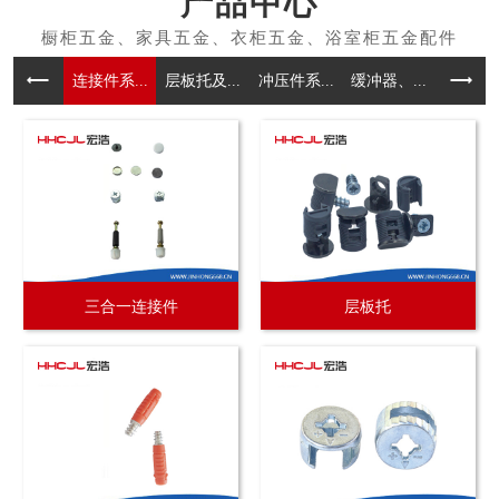
产品中心
连接件系...
层板托及...
冲压件系...
缓冲器、...
拉手系
三合一连接件
层板托