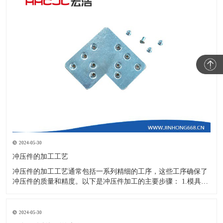
2024-05-30
冲压件的加工工艺
冲压件的加工工艺通常包括一系列精细的工序，这些工序确保了
冲压件的质量和精度。以下是冲压件加工的主要步骤： 1.模具设
计：根据冲压件的具体形状、尺寸和材料特性来设计模具，这是
整个加工过程的关键环节，直接决定了冲压件的质量和精度。 2.
开料与落料：在图纸上标注尺寸后，根据图纸要求选择合适的板
2024-05-30
材。然