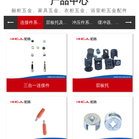
产品中心
连接件系...
层板托及...
冲压件系...
缓冲器、...
拉手系
三合一连接件
层板托