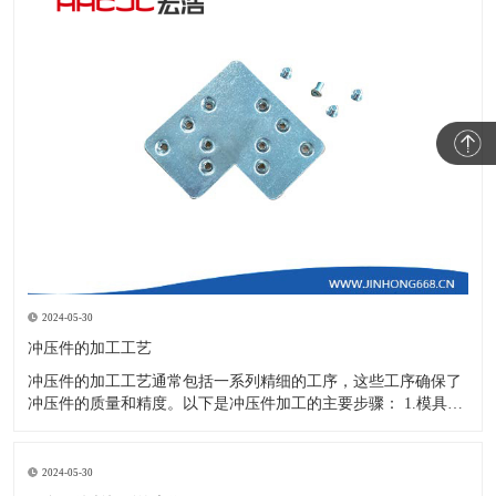
2024-05-30
冲压件的加工工艺
冲压件的加工工艺通常包括一系列精细的工序，这些工序确保了
冲压件的质量和精度。以下是冲压件加工的主要步骤： 1.模具设
计：根据冲压件的具体形状、尺寸和材料特性来设计模具，这是
整个加工过程的关键环节，直接决定了冲压件的质量和精度。 2.
开料与落料：在图纸上标注尺寸后，根据图纸要求选择合适的板
2024-05-30
材。然