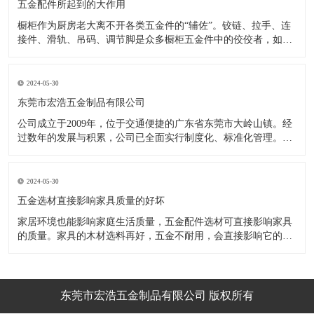
五金配件所起到的大作用
橱柜作为厨房老大离不开各类五金件的“辅佐”。铰链、拉手、连
接件、滑轨、吊码、调节脚是众多橱柜五金件中的佼佼者，如果
没有铰链，橱柜和门板就不能亲密接触；如果没有拉手，橱柜就
像丑陋的“缺牙齿”；如果没有连接件，橱柜就会散架；如果没有
调节脚，橱柜就像得了“软骨症”，站都站不直……五花八门的橱
2024-05-30
柜五金件好
东莞市宏浩五金制品有限公司
公司成立于2009年，位于交通便捷的广东省东莞市大岭山镇。经
过数年的发展与积累，公司已全面实行制度化、标准化管理。从
设计开发、引进创新、生产制造到包装运输等环节全过程实施标
准化作业，并引进国内外先进的生产设备和技术，在实践中不断
的改造创新，设计制造了一系列更加新颖、美观、更具时代潮流
2024-05-30
的新
五金选材直接影响家具质量的好坏
家居环境也能影响家庭生活质量，五金配件选材可直接影响家具
的质量。家具的木材选料再好，五金不耐用，会直接影响它的使
用效果和寿命。 常见的家具五金有：滑轨、连接件、吊码、拉
手、铰链、合页等。用到的原材料有铁料、不锈钢、ABS、锌合
金、铝合金等。不同五金的加工工艺不同：钳工、表面涂覆处
理、焊接、机械加
东莞市宏浩五金制品有限公司 版权所有