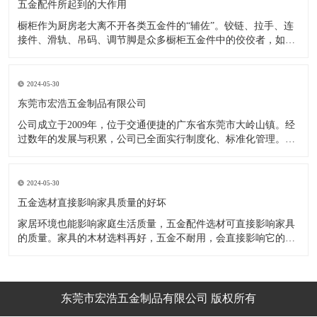
五金配件所起到的大作用
橱柜作为厨房老大离不开各类五金件的“辅佐”。铰链、拉手、连
接件、滑轨、吊码、调节脚是众多橱柜五金件中的佼佼者，如果
没有铰链，橱柜和门板就不能亲密接触；如果没有拉手，橱柜就
像丑陋的“缺牙齿”；如果没有连接件，橱柜就会散架；如果没有
调节脚，橱柜就像得了“软骨症”，站都站不直……五花八门的橱
2024-05-30
柜五金件好
东莞市宏浩五金制品有限公司
公司成立于2009年，位于交通便捷的广东省东莞市大岭山镇。经
过数年的发展与积累，公司已全面实行制度化、标准化管理。从
设计开发、引进创新、生产制造到包装运输等环节全过程实施标
准化作业，并引进国内外先进的生产设备和技术，在实践中不断
的改造创新，设计制造了一系列更加新颖、美观、更具时代潮流
2024-05-30
的新
五金选材直接影响家具质量的好坏
家居环境也能影响家庭生活质量，五金配件选材可直接影响家具
的质量。家具的木材选料再好，五金不耐用，会直接影响它的使
用效果和寿命。 常见的家具五金有：滑轨、连接件、吊码、拉
手、铰链、合页等。用到的原材料有铁料、不锈钢、ABS、锌合
金、铝合金等。不同五金的加工工艺不同：钳工、表面涂覆处
理、焊接、机械加
东莞市宏浩五金制品有限公司 版权所有