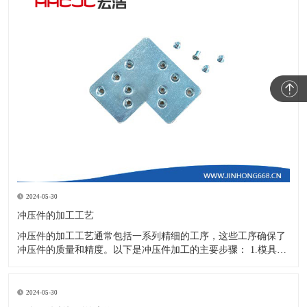
2024-05-30
冲压件的加工工艺
冲压件的加工工艺通常包括一系列精细的工序，这些工序确保了
冲压件的质量和精度。以下是冲压件加工的主要步骤： 1.模具设
计：根据冲压件的具体形状、尺寸和材料特性来设计模具，这是
整个加工过程的关键环节，直接决定了冲压件的质量和精度。 2.
开料与落料：在图纸上标注尺寸后，根据图纸要求选择合适的板
2024-05-30
材。然