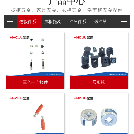
产品中心
连接件系...
层板托及...
冲压件系...
缓冲器、...
拉手系
三合一连接件
层板托